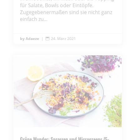
für Salate, Bowls oder Eintöpfe.
Zugegebenermaßen sind sie nicht ganz
einfach zu...
Adaeze
|
24. März 2021

Grüne Wunder: Sprossen und Microgreens {5-