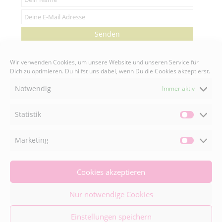
Senden
Wir verwenden Cookies, um unsere Website und unseren Service für
Dich zu optimieren. Du hilfst uns dabei, wenn Du die Cookies akzeptierst.
Notwendig
Immer aktiv
FACEBOOK

Statistik
Statisti
INSTAGRAM

Marketing
Market
Cookies akzeptieren
© 2026 Naturally Good ® | Adaeze Wolf • All
Rights Reserved •
Nur notwendige Cookies
Impressum
•
Datenschutzerklärung
Einstellungen speichern