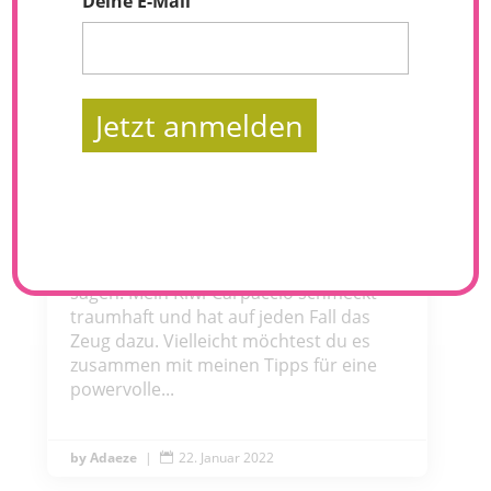
Deine E-Mail
Jetzt anmelden
Kiwi-Carpaccio: Grüne Energie mal anders!
Kennst du das Gefühl, dich schon beim
Zu-Bett-geben auf das Frühstück am
nächsten Tag zu freuen? Ich würde mal
sagen: Mein Kiwi-Carpaccio schmeckt
traumhaft und hat auf jeden Fall das
Zeug dazu. Vielleicht möchtest du es
zusammen mit meinen Tipps für eine
powervolle...
Adaeze
|
22. Januar 2022
