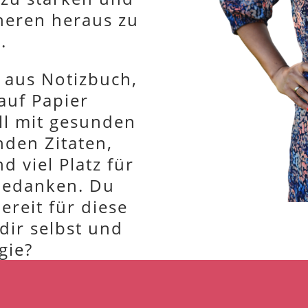
nneren heraus zu
.
n aus Notizbuch,
auf Papier
ll mit gesunden
nden Zitaten,
 viel Platz für
Gedanken. Du
ereit für diese
dir selbst und
gie?