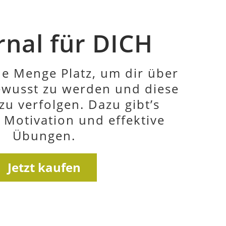
00 Seiten
sönliche Weiterentwicklung –
nachhaltigem Papier und in
aktischen Ringbindung
sammengefasst.
Jetzt kaufen