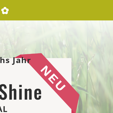
 ✿
hs Jahr
 Shine
AL