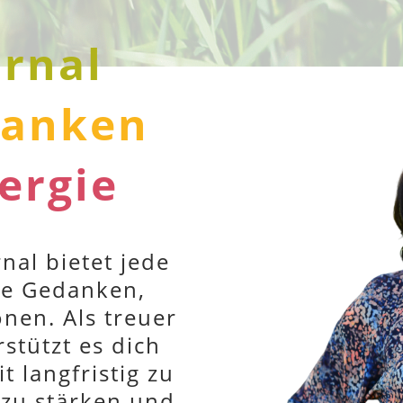
urnal
danken
ergie
nal bietet jede
ne Gedanken,
onen. Als treuer
rstützt es dich
 langfristig zu
 zu stärken und