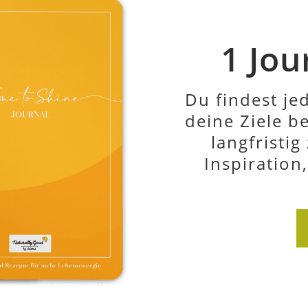
3
für deine per
gedruckt auf 
einer pr
zu