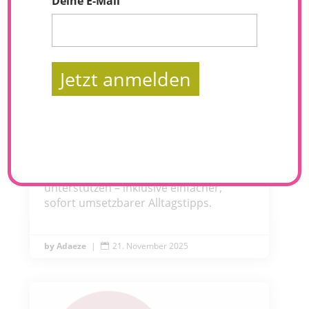
Deine E-Mail
Jetzt anmelden
#270 Die 3 Nährstoff-Boosts, die deine Hormone
lieben
Diese Folge zeigt dir, wie Proteine,
Ballaststoffe und gesunde Fette deinen
Energiehaushalt stabilisieren,
Heißhunger reduzieren und Hormone
unterstützen – inklusive einfacher,
sofort umsetzbarer Alltagstipps.
Adaeze
|
21. November 2025
