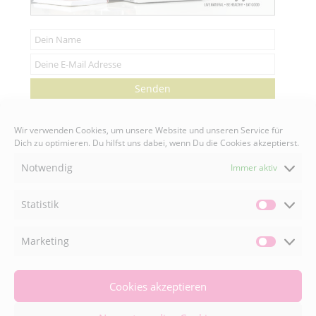
Senden
Wir verwenden Cookies, um unsere Website und unseren Service für
Dich zu optimieren. Du hilfst uns dabei, wenn Du die Cookies akzeptierst.
Notwendig
Immer aktiv
FACEBOOK

Statistik
Statisti
INSTAGRAM

Marketing
Market
Cookies akzeptieren
© 2026 Naturally Good ® | Adaeze Wolf • All
Rights Reserved •