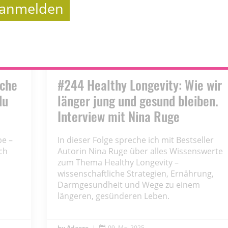
t anmelden
iche
#244 Healthy Longevity: Wie wir
du
länger jung und gesund bleiben.
Interview mit Nina Ruge
be –
In dieser Folge spreche ich mit Bestseller
ich
Autorin Nina Ruge über alles Wissenswerte
zum Thema Healthy Longevity –
wissenschaftliche Strategien, Ernährung,
Darmgesundheit und Wege zu einem
längeren, gesünderen Leben.
Adaeze
|
09. Mai 2025
