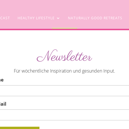
CAST
HEALTHY LIFESTYLE
NATURALLY GOOD RETREATS
SHOP
Newsletter
Für wöchentliche Inspiration und gesunden Input.
me
ail