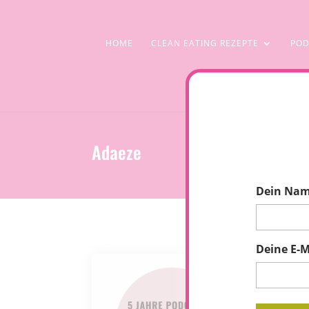
HOME
CLEAN EATING REZEPTE
POD
Adaeze
Dein Na
Deine E-M