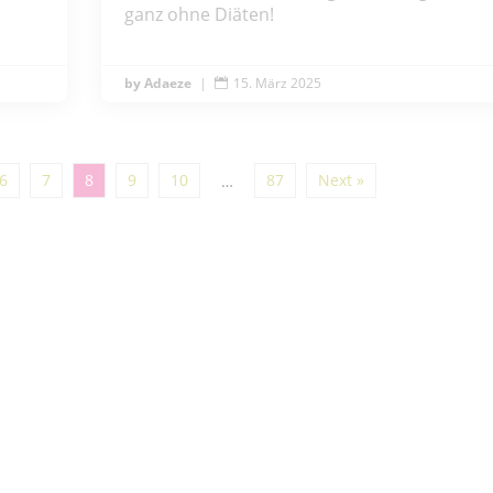
ganz ohne Diäten!
Adaeze
|
15. März 2025

6
7
8
9
10
87
Next »
…