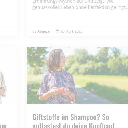
Ernährungs-Mythen auf und zeigt, wie
genussvolles Leben ohne Perfektion gelingt.
Adaeze
|
25. April 2025

Giftstoffe im Shampoo? So
tun
entlastest du deine Kopfhaut