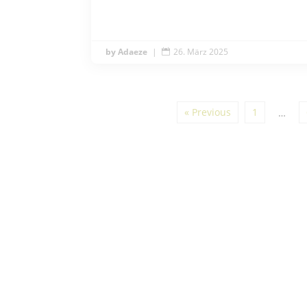
Adaeze
|
26. März 2025

« Previous
1
…