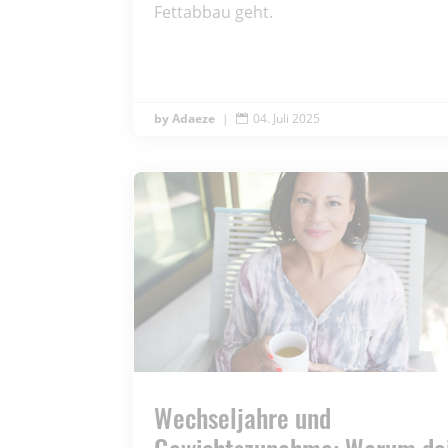
Fettabbau geht.
Adaeze
|
04. Juli 2025

Wechseljahre und