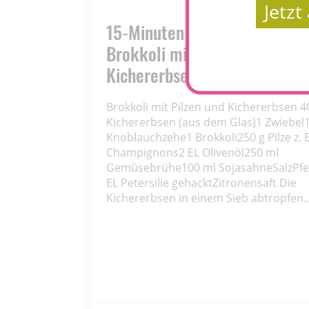
Jetz
15-Minuten Rezept. Proteinre
Brokkoli mit Pilzen und
Kichererbsen
Brokkoli mit Pilzen und Kichererbsen 4
Kichererbsen (aus dem Glas)1 Zwiebel
Knoblauchzehe1 Brokkoli250 g Pilze z. B
Champignons2 EL Olivenöl250 ml
Gemüsebrühe100 ml SojasahneSalzPfe
EL Petersilie gehacktZitronensaft Die
Kichererbsen in einem Sieb abtropfen..