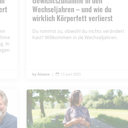
in
Gewichtszunahme in den
ert
Wechseljahren – und wie du
wirklich Körperfett verlierst
ein
Du nimmst zu, obwohl du nichts verändert
nahme
hast? Willkommen in de Wechseljahren.
g. In
gegen
Adaeze
|
13. Juni 2025
