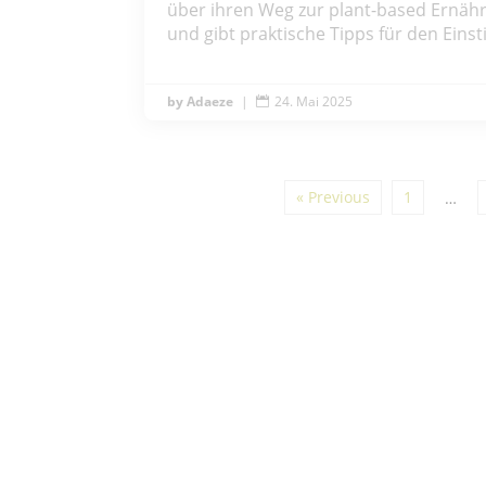
über ihren Weg zur plant-based Ernäh
und gibt praktische Tipps für den Einst
Adaeze
|
24. Mai 2025

« Previous
1
…