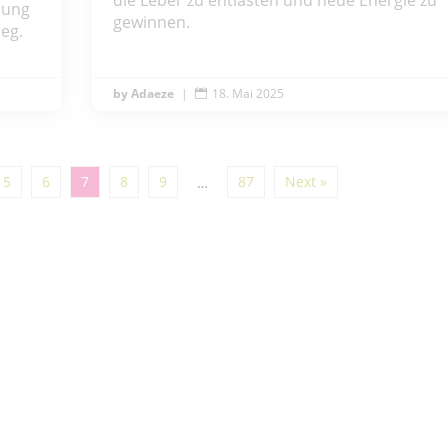
rung
gewinnen.
ieg.
Adaeze
|
18. Mai 2025

5
6
7
8
9
87
Next »
…