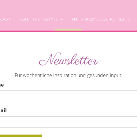
CAST
HEALTHY LIFESTYLE
NATURALLY GOOD RETREATS
SHOP
Newsletter
Für wöchentliche Inspiration und gesunden Input.
me
ail