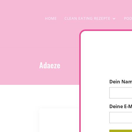
HOME
CLEAN EATING REZEPTE
POD
Adaeze
Dein Na
Deine E-M