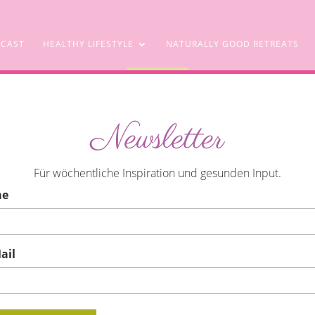
CAST
HEALTHY LIFESTYLE
NATURALLY GOOD RETREATS
SHOP
Newsletter
 zuhause
Für wöchentliche Inspiration und gesunden Input.
me
ail