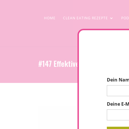
HOME
CLEAN EATING REZEPTE
POD
#147 Effektive Detox-Tipps für
Dein Na
Deine E-M