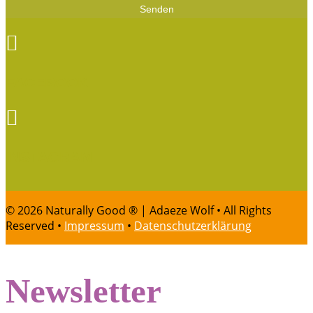
Senden

FACEBOOK

INSTAGRAM
© 2026 Naturally Good ® | Adaeze Wolf • All Rights
Reserved •
Impressum
•
Datenschutzerklärung
Newsletter