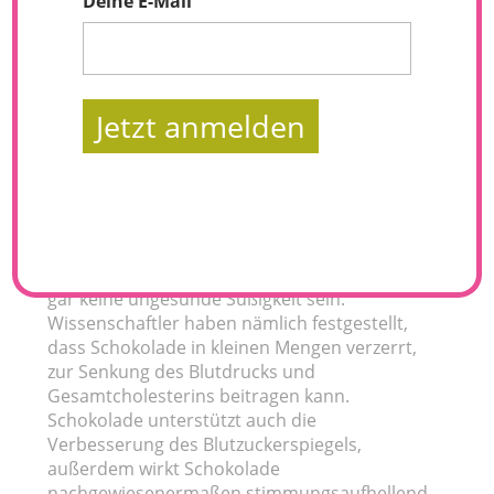
Deine E-Mail
Jetzt anmelden
Schokolade macht glücklich… Die Aussage
kennen wir alle. Warum plagt uns dann beim
Griff nach einer Tafel Schokolade oftmals das
schlechte Gewissen? Denn Schokolade muss
gar keine ungesunde Süßigkeit sein.
Wissenschaftler haben nämlich festgestellt,
dass Schokolade in kleinen Mengen verzerrt,
zur Senkung des Blutdrucks und
Gesamtcholesterins beitragen kann.
Schokolade unterstützt auch die
Verbesserung des Blutzuckerspiegels,
außerdem wirkt Schokolade
nachgewiesenermaßen stimmungsaufhellend