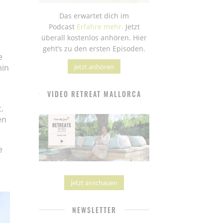
Das erwartet dich im
Podcast
Erfahre mehr.
Jetzt
überall kostenlos anhören. Hier
geht’s zu den ersten Episoden.
e
Jetzt anhören
min
VIDEO RETREAT MALLORCA
.
en
e
Jetzt anschauen
NEWSLETTER