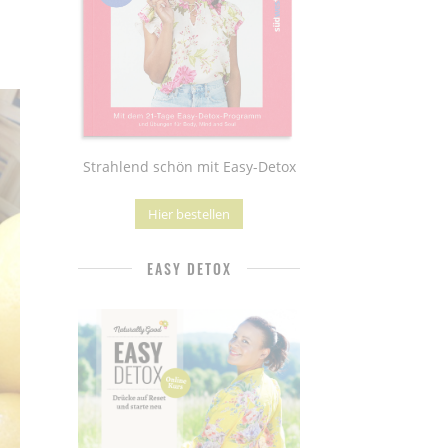
Strahlend schön mit Easy-Detox
Hier bestellen
EASY DETOX