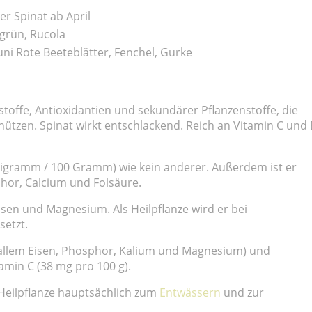
her Spinat ab April
ngrün, Rucola
uni Rote Beeteblätter, Fenchel, Gurke
stoffe, Antioxidantien und sekundärer Pflanzenstoffe, die
hützen. Spinat wirkt entschlackend. Reich an Vitamin C und 
illigramm / 100 Gramm) wie kein anderer. Außerdem ist er
phor, Calcium und Folsäure.
isen und Magnesium. Als Heilpflanze wird er bei
etzt.
r allem Eisen, Phosphor, Kalium und Magnesium) und
amin C (38 mg pro 100 g).
 Heilpflanze hauptsächlich zum
Entwässern
und zur