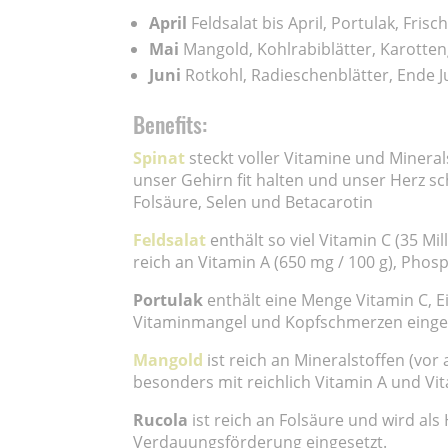
April
Feldsalat bis April, Portulak, Frisc
Mai
Mangold, Kohlrabiblätter, Karotte
Juni
Rotkohl, Radieschenblätter, Ende J
Benefits:
Spinat
steckt voller Vitamine und Mineral
unser Gehirn fit halten und unser Herz sc
Folsäure, Selen und Betacarotin
Feldsalat
enthält so viel Vitamin C (35 M
reich an Vitamin A (650 mg / 100 g), Phos
Portulak
enthält eine Menge Vitamin C, E
Vitaminmangel und Kopfschmerzen einges
Mangold
ist reich an Mineralstoffen (vo
besonders mit reichlich Vitamin A und Vit
Rucola
ist reich an Folsäure und wird als
Verdauungsförderung eingesetzt.