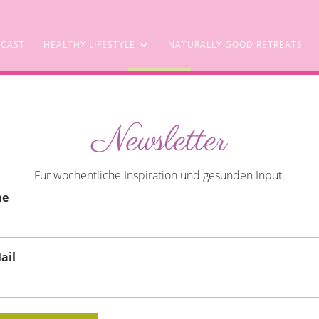
CAST
HEALTHY LIFESTYLE
NATURALLY GOOD RETREATS
SHOP
Newsletter
thie Rezepte für jeden Tag.
Für wöchentliche Inspiration und gesunden Input.
me
ail