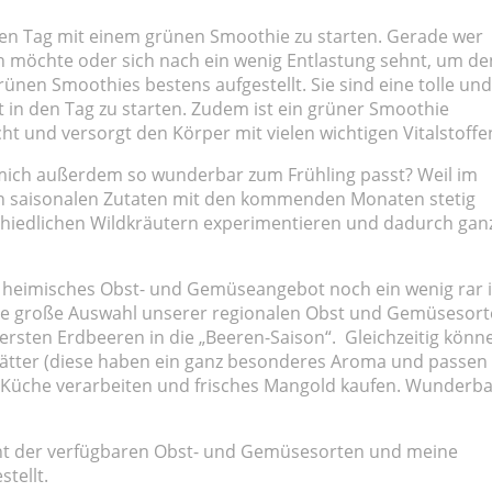
m den Tag mit einem grünen Smoothie zu starten. Gerade wer
 möchte oder sich nach ein wenig Entlastung sehnt, um de
rünen Smoothies bestens aufgestellt. Sie sind eine tolle und
ht in den Tag zu starten. Zudem ist ein grüner Smoothie
ht und versorgt den Körper mit vielen wichtigen Vitalstoffe
ich außerdem so wunderbar zum Frühling passt? Weil im
an saisonalen Zutaten mit den kommenden Monaten stetig
schiedlichen Wildkräutern experimentieren und dadurch gan
 heimisches Obst- und Gemüseangebot noch ein wenig rar i
eine große Auswahl unserer regionalen Obst und Gemüsesor
 ersten Erdbeeren in die „Beeren-Saison“. Gleichzeitig könn
blätter (diese haben ein ganz besonderes Aroma und passen
r Küche verarbeiten und frisches Mangold kaufen. Wunderba
cht der verfügbaren Obst- und Gemüsesorten und meine
tellt.