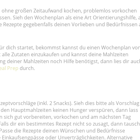
ich ohne großen Zeitaufwand kochen, problemlos vorkochen
en. Sieh den Wochenplan als eine Art Orientierungshilfe, 
se Rezepte gegebenfalls deinen Vorlieben und Bedürfnissen 
 für dich startet, bekommst kannst du einen Wochenplan vo
t alle Zutaten einzukaufen und kannst deine Mahlzeiten
g deiner Mahlzeiten noch Hilfe benötigst, dann lies dir auc
al Prep
durch.
ptvorschläge (inkl. 2 Snacks). Sieh dies bitte als Vorschlag
en den Hauptmahlzeiten keinen Hunger verspüren, dann lass
sen sich gut vorbereiten, vorkochen und am nächsten Tag
alls dir ein bestimmtes Rezept nicht so zusagt, dann tausc
. Passe die Rezepte deinen Wünschen und Bedürfnisse
e Einkaufsengpässe oder Unverträglichkeiten. Alternative