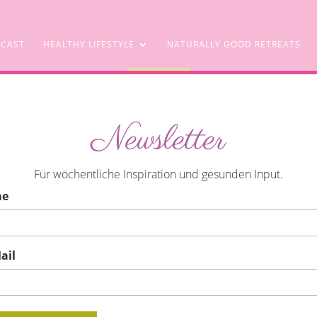
CAST
HEALTHY LIFESTYLE
NATURALLY GOOD RETREATS
SHOP
Newsletter
ting – Iss dich fit Challenge 2017
Für wöchentliche Inspiration und gesunden Input.
me
ail