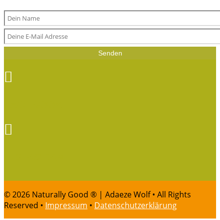
Senden

FACEBOOK

INSTAGRAM
© 2026 Naturally Good ® | Adaeze Wolf • All Rights
Reserved •
Impressum
•
Datenschutzerklärung