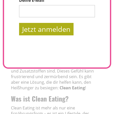
Deine E-Mail
Jetzt anmelden
In unserem hektischen Alltag fällt es vielen
Menschen schwer, Heißhungerattacken zu
widerstehen und sich gesund zu ernähren. Zu
oft greifen wir zu schnellen Snacks, die zwar
kurzfristig Energie liefern, uns aber kaum satt
machen und oft voller verstecktem Zucker
und Zusatzstoffen sind. Dieses Gefühl kann
frustrierend und zermürbend sein. Es gibt
aber eine Lösung, die dir helfen kann, den
Heißhunger zu besiegen:
Clean Eating
!
Was ist Clean Eating?
Clean Eating ist mehr als nur eine
Ernährungsform – es ist ein Lifestyle, der