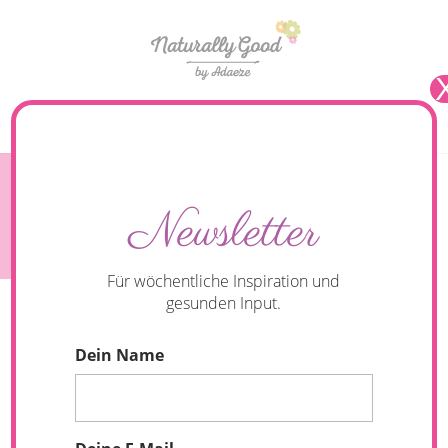
Seite wählen
Schluss mit Heißhunger! Clean Eating als
Newsletter
Schlüssel zu langanhaltender Sättigung
Für wöchentliche Inspiration und
gesunden Input.
Dein Name