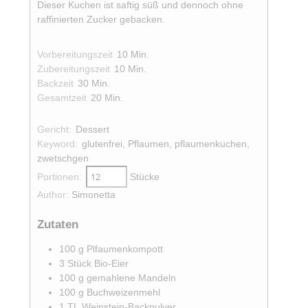
Dieser Kuchen ist saftig süß und dennoch ohne
raffinierten Zucker gebacken.
Minuten
Vorbereitungszeit
10
Min.
Minuten
Zubereitungszeit
10
Min.
Minuten
Backzeit
30
Min.
Minuten
Gesamtzeit
20
Min.
Gericht:
Dessert
Keyword:
glutenfrei, Pflaumen, pflaumenkuchen,
zwetschgen
Portionen:
Stücke
Author:
Simonetta
Zutaten
100
g
Plfaumenkompott
3
Stück
Bio-Eier
100
g
gemahlene Mandeln
100
g
Buchweizenmehl
1
TL
Weinstein-Backpulver