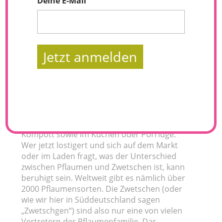
Deine E-Mail
Jetzt anmelden
Meine
Stars in diesem Herbst
sind eindeutig
die Pflaumen. Warum? Die violetten
Früchtchen sind einfach
herrlich vielfältig
und schmecken pur genau so wie als Mus,
Kompott sowie im Kuchen oder Porridge.
Wer jetzt lostigert und sich auf dem Markt
oder im Laden fragt, was der Unterschied
zwischen Pflaumen und Zwetschen ist, kann
beruhigt sein. Weltweit gibt es nämlich über
2000 Pflaumensorten. Die Zwetschen (oder
wie wir hier in Süddeutschland sagen
„Zwetschgen“) sind also nur eine von vielen
Vertretern der Pflaumenfamilie. Das