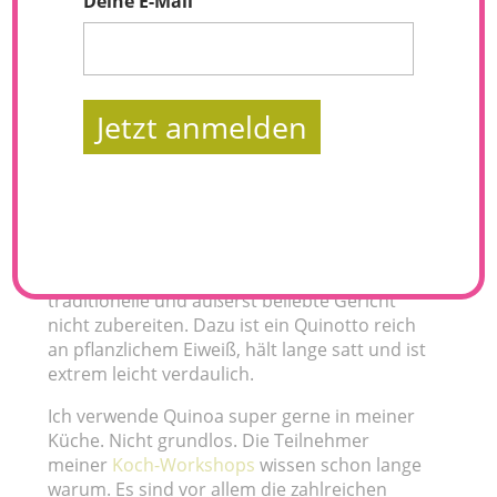
Deine E-Mail
Jetzt anmelden
Du bist Risotto-Fan? Dann wirst du mein
neues Rezept für Quinotto = Quinoa-Rissotto
lieben. Noch schneller und gesünder als die
klassische Variante mit Reis, lässt sich dieses
traditionelle und äußerst beliebte Gericht
nicht zubereiten. Dazu ist ein Quinotto reich
an pflanzlichem Eiweiß, hält lange satt und ist
extrem leicht verdaulich.
Ich verwende Quinoa super gerne in meiner
Küche. Nicht grundlos. Die Teilnehmer
meiner
Koch-Workshops
wissen schon lange
warum. Es sind vor allem die zahlreichen