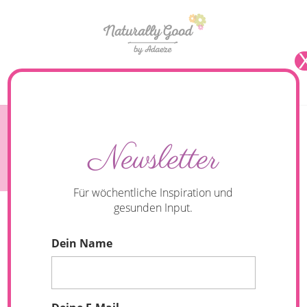
Seite wählen
Quinotto – Quinoa-Risotto in 15 Minuten. {Leicht
Newsletter
verdaulich & gesund}
Für wöchentliche Inspiration und
gesunden Input.
Dein Name