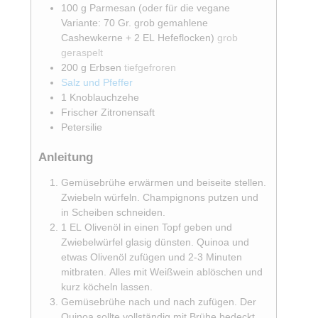
100
g
Parmesan (oder für die vegane
Variante: 70 Gr. grob gemahlene
Cashewkerne + 2 EL Hefeflocken)
grob
geraspelt
200
g
Erbsen
tiefgefroren
Salz und Pfeffer
1
Knoblauchzehe
Frischer Zitronensaft
Petersilie
Anleitung
Gemüsebrühe erwärmen und beiseite stellen.
Zwiebeln würfeln. Champignons putzen und
in Scheiben schneiden.
1 EL Olivenöl in einen Topf geben und
Zwiebelwürfel glasig dünsten. Quinoa und
etwas Olivenöl zufügen und 2-3 Minuten
mitbraten. Alles mit Weißwein ablöschen und
kurz köcheln lassen.
Gemüsebrühe nach und nach zufügen. Der
Quinoa sollte vollständig mit Brühe bedeckt