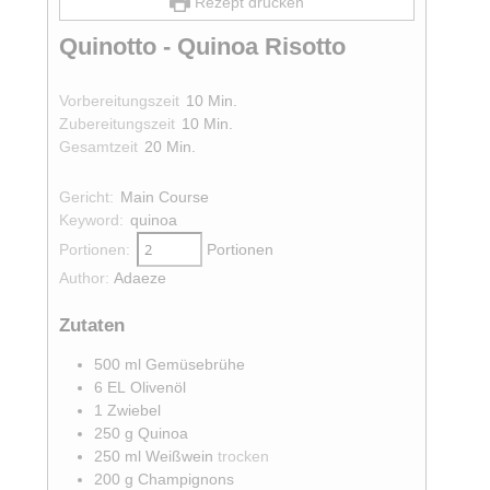
Rezept drucken
Quinotto - Quinoa Risotto
Minuten
Vorbereitungszeit
10
Min.
Minuten
Zubereitungszeit
10
Min.
Minuten
Gesamtzeit
20
Min.
Gericht:
Main Course
Keyword:
quinoa
Portionen:
Portionen
Author:
Adaeze
Zutaten
500
ml
Gemüsebrühe
6
EL
Olivenöl
1
Zwiebel
250
g
Quinoa
250
ml
Weißwein
trocken
200
g
Champignons