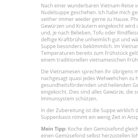
Nach einer wunderbaren Vietnam-Reise vo
Nudelsuppe geschehen. Ich habe mich ges
seither immer wieder gerne zu Hause. Pho 
Gewürzen und Kräutern eingekocht wird u
und, je nach Belieben, Tofu oder Rindflei
deftige Kraftbrühe unheimlich gut und wä
Suppe besonders bekömmlich. Im Vietnam
Temperaturen bereits zum Frühstück gelöf
einem traditionellen vietnamesichen Frü
Die Vietnamesen sprechen ihr übrigens ma
nachgesagt quasi jedes Wehwehchen zu he
gesundheitsfördernden und heilenden Ge
eingekocht. Dies sind alles Gewürze, die
Immunsystem schützen.
In der Zubereitung ist die Suppe wirklich 
Suppenbasis nimmt ein wenig Zeit in Ans
Mein Tipp:
Koche den Gemüsefond gleich 
einen Gemüsefond selbst herzustellen lohnt