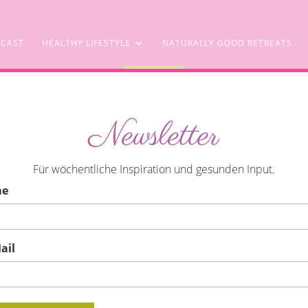
CAST
HEALTHY LIFESTYLE
NATURALLY GOOD RETREATS
SHOP
Newsletter
mesische Pho-Suppe
Für wöchentliche Inspiration und gesunden Input.
me
ail