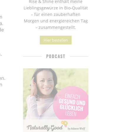
Rise & Shine enthält meine
Lieblingsgewürze in Bio-Qualität
– für einen zauberhaften
m
Morgen und energiereichen Tag
a.
– zusammengestellt.
de
Hier bestellen
.
PODCAST
en.
n