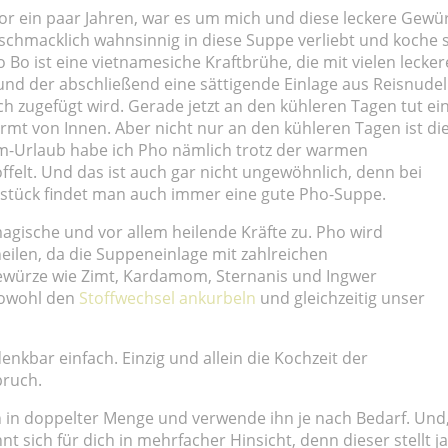
r ein paar Jahren, war es um mich und diese leckere Gewür
chmacklich wahnsinnig in diese Suppe verliebt und koche s
Bo ist eine vietnamesiche Kraftbrühe, die mit vielen lecke
nd der abschließend eine sättigende Einlage aus Reisnude
sch zugefügt wird. Gerade jetzt an den kühleren Tagen tut ei
rmt von Innen. Aber nicht nur an den kühleren Tagen ist di
-Urlaub habe ich Pho nämlich trotz der warmen
felt. Und das ist auch gar nicht ungewöhnlich, denn bei
hstück findet man auch immer eine gute Pho-Suppe.
gische und vor allem heilende Kräfte zu. Pho wird
ilen, da die Suppeneinlage mit zahlreichen
würze wie Zimt, Kardamom, Sternanis und Ingwer
 sowohl den
Stoffwechsel ankurbeln
und gleichzeitig unser
denkbar einfach. Einzig und allein die Kochzeit der
pruch.
in doppelter Menge und verwende ihn je nach Bedarf. Und
 sich für dich in mehrfacher Hinsicht, denn dieser stellt ja