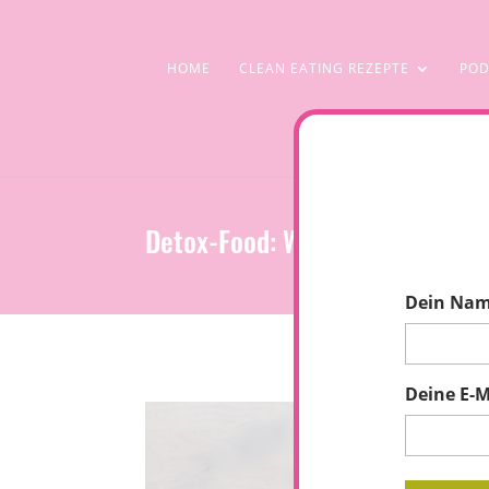
HOME
CLEAN EATING REZEPTE
POD
Detox-Food: Wärmende Vietna
Dein Na
Deine E-M