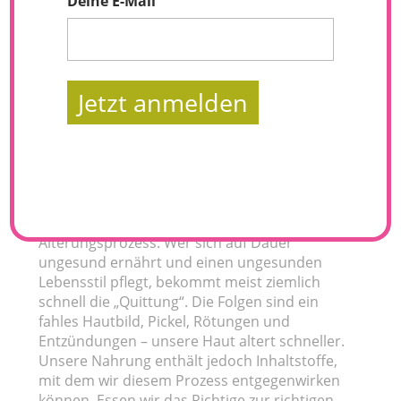
Deine E-Mail
Jetzt anmelden
Wahre Schönheit kommt von innen… Da ist
was dran, denn das, was wir tagtäglich über
die Nahrung aufnehmen hat einen großen
Einfluss auf unsere Hautgesundheit und den
Alterungsprozess. Wer sich auf Dauer
ungesund ernährt und einen ungesunden
Lebensstil pflegt, bekommt meist ziemlich
schnell die „Quittung“. Die Folgen sind ein
fahles Hautbild, Pickel, Rötungen und
Entzündungen – unsere Haut altert schneller.
Unsere Nahrung enthält jedoch Inhaltstoffe,
mit dem wir diesem Prozess entgegenwirken
können. Essen wir das Richtige zur richtigen