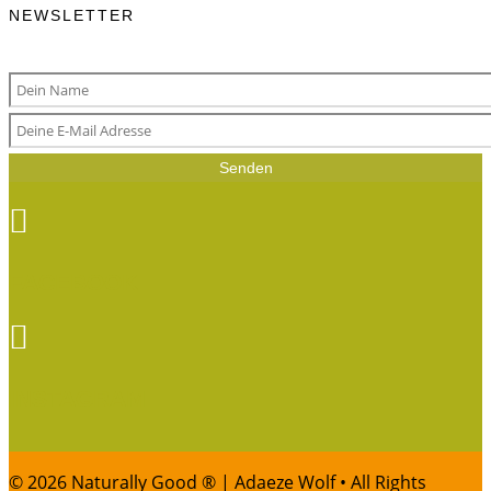
NEWSLETTER
Senden

FACEBOOK

INSTAGRAM
© 2026 Naturally Good ® | Adaeze Wolf • All Rights