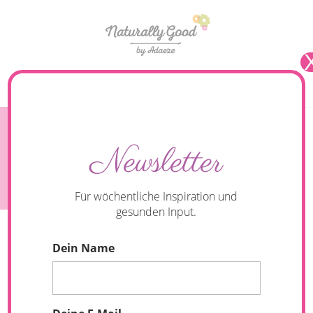
Seite wählen
Naturally Good – Rise & Shine – Mein Power
Newsletter
Gewürz für einen energiereichen Tag. {Rezept:
Gewürz-Porridge}
Für wöchentliche Inspiration und
gesunden Input.
Dein Name