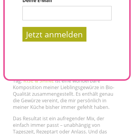
Deine E-Mail
Jetzt anmelden
Tadaa… Endlich kann ich es vorstellen: Das 1.
Naturally Good Gewürz – RISE & SHINE
.
Mein Power-Gewürz für einen energiereichen
Tag.
RISE & SHINE
ist eine wunderbare
Komposition meiner Lieblingsgewürze in Bio-
Qualität zusammengestellt. Es enthält genau
die Gewürze vereint, die mir persönlich in
meiner Küche bisher immer gefehlt haben.
Das Resultat ist ein aufregender Mix, der
einfach immer passt – unabhängig von
Tageszeit, Rezeptart oder Anlass. Und das