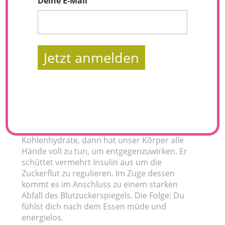
Deine E-Mail
Jetzt anmelden
Das Jahr ist noch ziemlich jung, aber du hast
bereits jetzt schon das Gefühl das dir jegliche
Energie fehlt? Sei dir darüber bewusst dass
das was du isst, Auswirkungen auf dein
Wohlbefinden hat. Enthalten deine
Mahlzeiten zu viel Zucker und einfache
Kohlenhydrate, dann hat unser Körper alle
Hände voll zu tun, um entgegenzuwirken. Er
schüttet vermehrt Insulin aus um die
Zuckerflut zu regulieren. Im Zuge dessen
kommt es im Anschluss zu einem starken
Abfall des Blutzuckerspiegels. Die Folge: Du
fühlst dich nach dem Essen müde und
energielos.