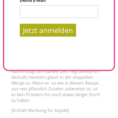
Deine E-Mail
Jetzt anmelden
Waffeln mit Beeren-Kompott sind lecker und
passen zu jeder Tageszeit. Am Wochenende
genießen wir Waffeln gerne zum Frühstück –
oftmals aber auch gerne noch mal am
Nachmittag zum Kaffee. Den Teig bereite ich
deshalb meistens gleich in der doppelten
Menge zu. Wenn er, so wie in diesem Rezept,
aus rein pflanzlich Zutaten zubereitet ist, ist
es kein Problem ihn noch etwas länger frisch
zu halten.
[Enthält Werbung für Sojade]