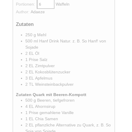
Portionen:
Waffeln
Author:
Adaeze
Zutaten
250
g
Mehl
500
ml
Hanf Drink Natur. z. B. So Hanf! von
Sojade
2
EL
Öl
1
Prise
Salz
2
EL
Zimtpulver
2
EL
Kokosblütenzucker
3
EL
Apfelmus
2
TL
Weinsteinbackpulver
Zutaten Quark mit Beeren-Kompott
500
g
Beeren, tiefgefroren
4
EL
Ahornsirup
1
Prise
gemahlene Vanille
1
EL
Chia Samen
2
EL
pflanzliche Alternative zu Quark, z. B. So
Soja von Sojade