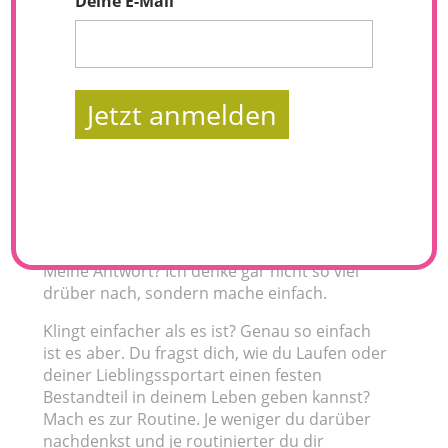
Deine E-Mail
Jetzt anmelden
Du möchtest mit dem Laufen anfangen, weißt
aber nicht wie, oder hast ständig andere
Ausreden parat? Ich werde oftmals nach
meiner Motivation und Laufroutine gefragt.
Meine Antwort? Ich denke gar nicht so viel
drüber nach, sondern mache einfach.
Klingt einfacher als es ist? Genau so einfach
ist es aber. Du fragst dich, wie du Laufen oder
deiner Lieblingssportart einen festen
Bestandteil in deinem Leben geben kannst?
Mach es zur Routine. Je weniger du darüber
nachdenkst und je routinierter du dir