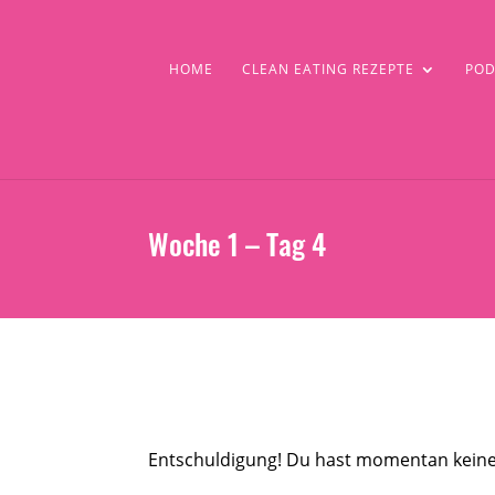
HOME
CLEAN EATING REZEPTE
POD
Woche 1 – Tag 4
Entschuldigung! Du hast momentan keine