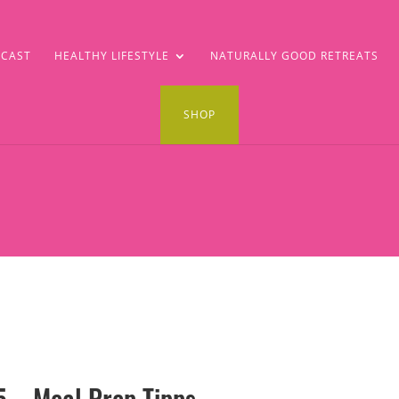
CAST
HEALTHY LIFESTYLE
NATURALLY GOOD RETREATS
SHOP
5 – Meal Prep Tipps