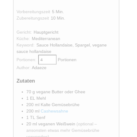
Minuten
Vorbereitungszeit
5
Min.
Minuten
Zubereitungszeit
10
Min.
Gericht:
Hauptgericht
Küche:
Mediterranean
Keyword:
Sauce Hollandaise, Spargel, vegane
sauce hollandaise
Portionen:
Portionen
Author:
Adaeze
Zutaten
70
g
vegane Butter oder Ghee
1
EL
Mehl
200
ml
Kalte Gemüsebrühe
200
ml
Cashewsahne
1
TL
Senf
20
ml
veganen Weißwein
(optional –
ansonsten etwas mehr Gemüsebrühe
verwenden)