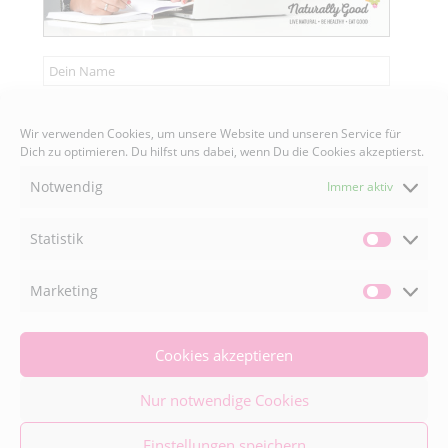
Wir verwenden Cookies, um unsere Website und unseren Service für
Senden
Dich zu optimieren. Du hilfst uns dabei, wenn Du die Cookies akzeptierst.
Notwendig
Immer aktiv
Statistik
Statisti
FACEBOOK

Marketing
Market
INSTAGRAM

Cookies akzeptieren
Nur notwendige Cookies
© 2026 Naturally Good ® | Adaeze Wolf • All
Einstellungen speichern