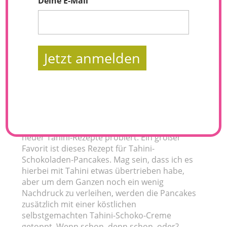
Deine E-Mail
Jetzt anmelden
In meinem letzten Blogpost habe ich ja
bereits erwähnt, dass ich Tahini in der Küche
wieder neu für mich entdeckt habe. In der
Zwischenzeit habe ich mich an einer Reihe
neuer Tahini-Rezepte probiert. Ein großer
Favorit ist dieses Rezept für Tahini-
Schokoladen-Pancakes. Mag sein, dass ich es
hierbei mit Tahini etwas übertrieben habe,
aber um dem Ganzen noch ein wenig
Nachdruck zu verleihen, werden die Pancakes
zusätzlich mit einer köstlichen
selbstgemachten Tahini-Schoko-Creme
getoppt. Wenn schon, denn schon, oder?