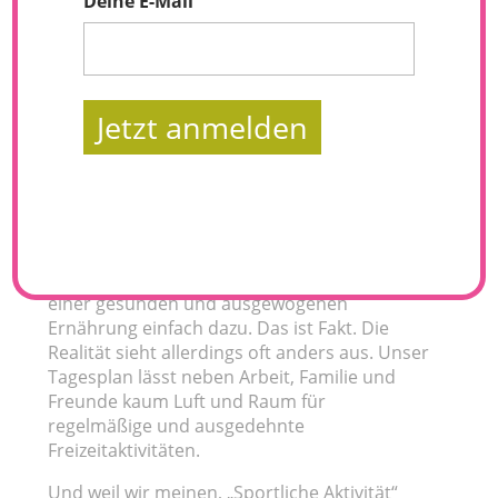
Deine E-Mail
Jetzt anmelden
Überall wird uns derzeit suggeriert mehr
Sport zu treiben und aktiv zu sein, um fit und
gesund zu bleiben. Zu einem aktiven
Lebensstil gehört Sport und Bewegung neben
einer gesunden und ausgewogenen
Ernährung einfach dazu. Das ist Fakt. Die
Realität sieht allerdings oft anders aus. Unser
Tagesplan lässt neben Arbeit, Familie und
Freunde kaum Luft und Raum für
regelmäßige und ausgedehnte
Freizeitaktivitäten.
Und weil wir meinen, „Sportliche Aktivität“