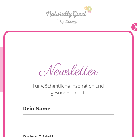
Seite wählen
So schaffst du es mehr Bewegung in den Alltag zu
Newsletter
integrieren und deine körperliche Fitness
steigern.
Für wöchentliche Inspiration und
gesunden Input.
Dein Name