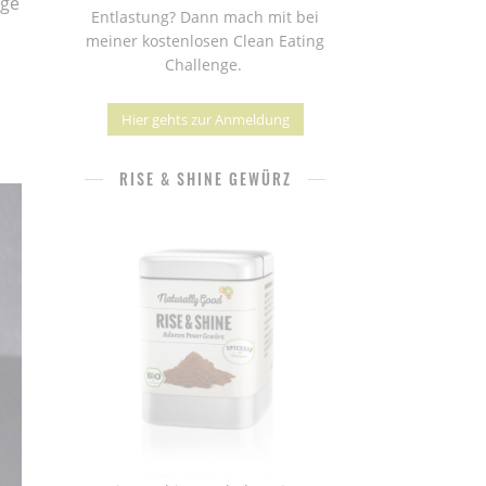
üge
Entlastung? Dann mach mit bei
meiner kostenlosen Clean Eating
Challenge.
Hier gehts zur Anmeldung
RISE & SHINE GEWÜRZ