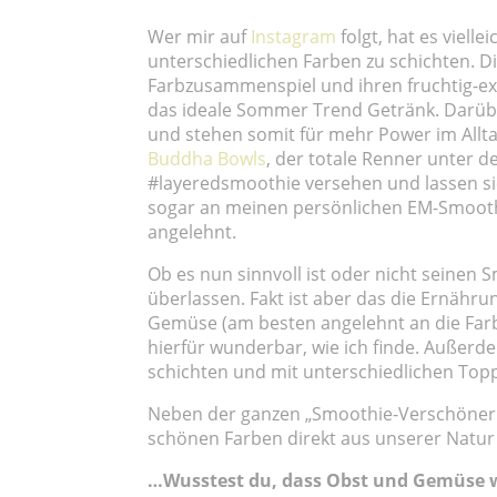
Wer mir auf
Instagram
folgt, hat es viell
unterschiedlichen Farben zu schichten. D
Farbzusammenspiel und ihren fruchtig-ex
das ideale Sommer Trend Getränk. Darübe
und stehen somit für mehr Power im Allta
Buddha Bowls
, der totale Renner unter 
#layeredsmoothie versehen und lassen sich
sogar an meinen persönlichen EM-Smoothi
angelehnt.
Ob es nun sinnvoll ist oder nicht seinen 
überlassen. Fakt ist aber das die Ernähr
Gemüse (am besten angelehnt an die Far
hierfür wunderbar, wie ich finde. Außer
schichten und mit unterschiedlichen Toppi
Neben der ganzen „Smoothie-Verschönerung
schönen Farben direkt aus unserer Natur
…Wusstest du, dass Obst und Gemüse w