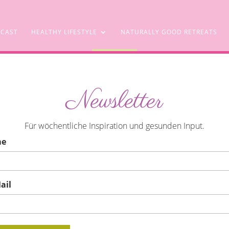
CAST
HEALTHY LIFESTYLE
NATURALLY GOOD RETREATS
SHOP
Newsletter
ommer Trend. Lecker & Gesund.
Für wöchentliche Inspiration und gesunden Input.
me
ail