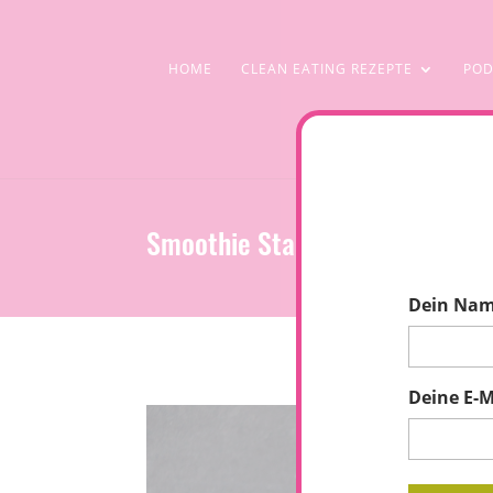
HOME
CLEAN EATING REZEPTE
POD
Smoothie Stacks! Fruchtiger S
Dein Na
Deine E-M