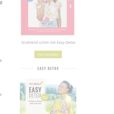
ng
Strahlend schön mit Easy-Detox
Hier bestellen
e
EASY DETOX
e