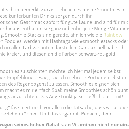
eicht schon bemerkt. Zurzeit liebe ich es meine Smoothies in
iese kunterbunten Drinks sorgen durch ihr
otischen Geschmack sofort für gute Laune und sind für mi
r hinaus enthalten sie ganz nebenbei jede Menge Vitamin
g. Smoothie Stacks sind gerade, ähnlich wie die
Rainbow
den Foodies, werden mit Hashtags wie #smoothiestacks oder
 in allen Farbvarianten darstellen. Ganz aktuell habe ich
e kreiert und diesen an die Farben schwarz-rot-gold
Smoothies zu schichten möchte ich hier mal jedem selbst
ungs-Empfehlung besagt, täglich mehrere Portionen Obst un
ben des Regenbogens) zu essen. Smoothies eignen sich
dem macht es mir einfach Spaß meine Smoothies schön bunt
ngs anzurichten. Das Auge trinkt ja schließlich auch mit!
“ fasziniert mich vor allem die Tatsache, dass wir all die
 beziehen können. Und das sogar mit Bedacht, denn…
egen seines hohen Gehalts an Vitaminen nicht nur ein