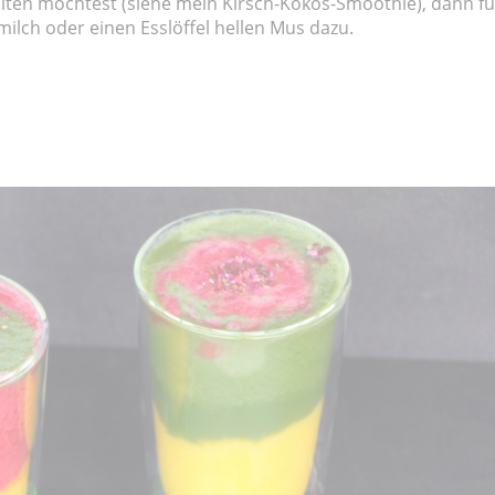
halten möchtest (siehe mein Kirsch-Kokos-Smoothie), dann f
lch oder einen Esslöffel hellen Mus dazu.