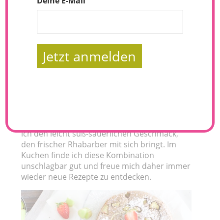
Deine E-Mail
Jetzt anmelden
Bevor sich die Rhabarberzeit dem Ende neigt,
möchte ich euch dieses Rezept für einen
Rhabarber Quinoa-Kuchen noch vorstellen.
Bei einem saftigen Rhabarber-Kuchen muss
ich einfach immer zugreifen. Viel zu sehr liebe
ich den leicht süß-säuerlichen Geschmack,
den frischer Rhabarber mit sich bringt. Im
Kuchen finde ich diese Kombination
unschlagbar gut und freue mich daher immer
wieder neue Rezepte zu entdecken.