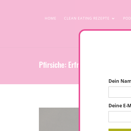
HOME
CLEAN EATING REZEPTE
POD
Pfirsiche: Erfrischend und ges
Dein Na
Deine E-M