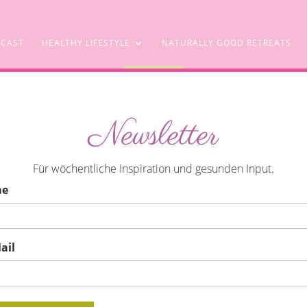
CAST
HEALTHY LIFESTYLE
NATURALLY GOOD RETREATS
SHOP
Newsletter
und. Pfirsich-Orangen-Shake mit Kurkuma
Für wöchentliche Inspiration und gesunden Input.
me
ail