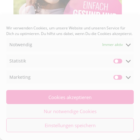
Wir verwenden Cookies, um unsere Website und unseren Service für
Dich zu optimieren. Du hilfst uns dabei, wenn Du die Cookies akzeptierst.
Notwendig
Immer aktiv
Statistik
Statisti
Das erwartet dich im Podcast
Erfahre mehr.
Jetzt
Marketing
Market
überall kostenlos anhören. Hier geht’s zu den
ersten Episoden.
Cookies akzeptieren
Jetzt anhören
Nur notwendige Cookies
VIDEO RETREAT MALLORCA
Einstellungen speichern