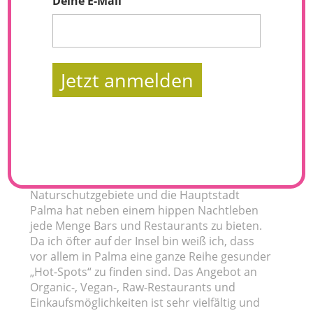
Deine E-Mail
Jetzt anmelden
Nicht umsonst wird Mallorca eine der
schönsten Inseln der Welt genannt. Die
Strände gehören zu den schönsten des
Mittelmeeres. Es gibt wunderschöne
Naturschutzgebiete und die Hauptstadt
Palma hat neben einem hippen Nachtleben
jede Menge Bars und Restaurants zu bieten.
Da ich öfter auf der Insel bin weiß ich, dass
vor allem in Palma eine ganze Reihe gesunder
„Hot-Spots“ zu finden sind. Das Angebot an
Organic-, Vegan-, Raw-Restaurants und
Einkaufsmöglichkeiten ist sehr vielfältig und