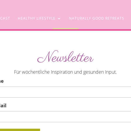
CAST
HEALTHY LIFESTYLE
NATURALLY GOOD RETREATS
SHOP
Newsletter
gan) Grundrezept
Für wöchentliche Inspiration und gesunden Input.
me
ail