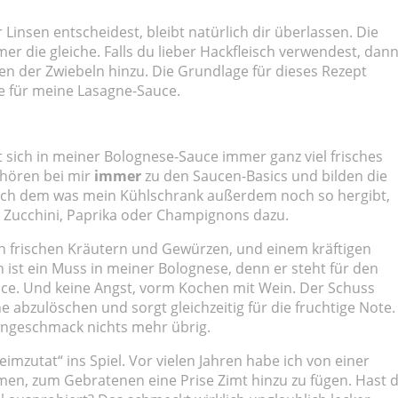
 Linsen entscheidest, bleibt natürlich dir überlassen. Die
er die gleiche. Falls du lieber Hackfleisch verwendest, dan
en der Zwiebeln hinzu. Die Grundlage für dieses Rezept
e für meine Lasagne-Sauce.
t sich in meiner Bolognese-Sauce immer ganz viel frisches
ehören bei mir
immer
zu den Saucen-Basics und bilden die
ach dem was mein Kühlschrank außerdem noch so hergibt,
Zucchini, Paprika oder Champignons dazu.
en frischen Kräutern und Gewürzen, und einem kräftigen
 ist ein Muss in meiner Bolognese, denn er steht für den
ce. Und keine Angst, vorm Kochen mit Wein. Der Schuss
e abzulöschen und sorgt gleichzeitig für die fruchtige Note.
eingeschmack nichts mehr übrig.
utat“ ins Spiel. Vor vielen Jahren habe ich von einer
en, zum Gebratenen eine Prise Zimt hinzu zu fügen. Hast 