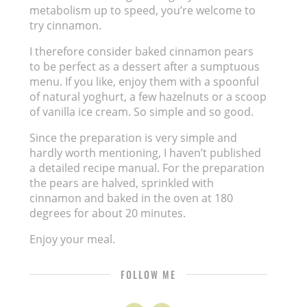
metabolism up to speed, you’re welcome to
try cinnamon.
I therefore consider baked cinnamon pears
to be perfect as a dessert after a sumptuous
menu. If you like, enjoy them with a spoonful
of natural yoghurt, a few hazelnuts or a scoop
of vanilla ice cream. So simple and so good.
Since the preparation is very simple and
hardly worth mentioning, I haven’t published
a detailed recipe manual. For the preparation
the pears are halved, sprinkled with
cinnamon and baked in the oven at 180
degrees for about 20 minutes.
Enjoy your meal.
FOLLOW ME