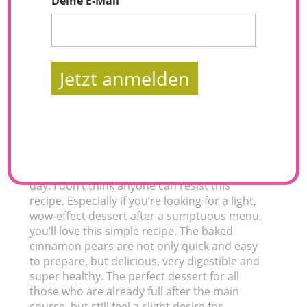
Deine E-Mail
Jetzt anmelden
Dessert or breakfast? Both work here. Baked
cinnamon pears, warm out of the oven with a
spoonful of yoghurt and crunchy hazelnut are
so delicious and taste great at any time of
day. I don’t think anyone can resist this
recipe. Especially if you’re looking for a light,
wow-effect dessert after a sumptuous menu,
you’ll love this simple recipe. The baked
cinnamon pears are not only quick and easy
to prepare, but delicious, very digestible and
super healthy. The perfect dessert for all
those who are already full after the main
course, but still feel a slight desire for