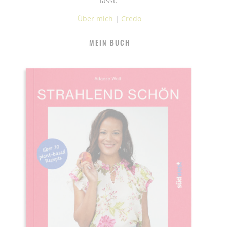
lässt.
Über mich
|
Credo
MEIN BUCH