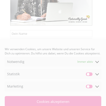
Wir verwenden Cookies, um unsere Website und unseren Service für
Senden
Dich zu optimieren. Du hilfst uns dabei, wenn Du die Cookies akzeptierst.
Notwendig
Immer aktiv
Statistik
Statisti
FACEBOOK

Marketing
Market
INSTAGRAM

Cookies akzeptieren