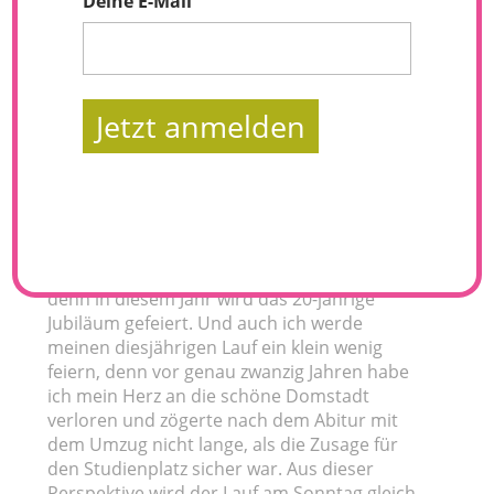
Deine E-Mail
Jetzt anmelden
Der Dom ist das Ziel, heißt es für mich am
kommenden Sonntag wieder. Der Köln
Marathon ist für mich persönlich immer das
Sport-Highlight des Jahres. 2016 umso mehr,
denn in diesem Jahr wird das 20-jährige
Jubiläum gefeiert. Und auch ich werde
meinen diesjährigen Lauf ein klein wenig
feiern, denn vor genau zwanzig Jahren habe
ich mein Herz an die schöne Domstadt
verloren und zögerte nach dem Abitur mit
dem Umzug nicht lange, als die Zusage für
den Studienplatz sicher war. Aus dieser
Perspektive wird der Lauf am Sonntag gleich