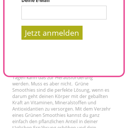
Deine E-Mail
Jetzt anmelden
Hast du dich schon mal gefragt, ob du bei
deiner Ernährung auf die täglich
empfohlenen 5-6 Portionen Obst und
Gemüse kommst? Ich gebe zu, an manchen
Tagen kann das zur Herausforderung
werden. Muss es aber nicht. Grüne
Smoothies sind die perfekte Lösung, wenn es
darum geht deinen Körper mit der geballten
Kraft an Vitaminen, Mineralstoffen und
Antioxidantien zu versorgen. Mit dem Verzehr
eines Grünen Smoothies kannst du ganz
einfach den pflanzlichen Anteil in deiner
täglichen Ernährung erhöhen und dein