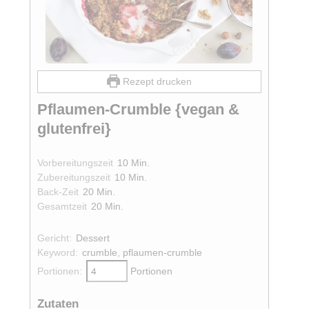
Rezept drucken
Pflaumen-Crumble {vegan &
glutenfrei}
Minuten
Vorbereitungszeit
10
Min.
Minuten
Zubereitungszeit
10
Min.
Minuten
Back-Zeit
20
Min.
Minuten
Gesamtzeit
20
Min.
Gericht:
Dessert
Keyword:
crumble, pflaumen-crumble
Portionen:
Portionen
Zutaten