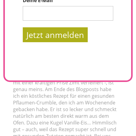
Deine E-Mail
Jetzt anmelden
Ich liebe Pflaumen… Was ich aber noch viel
mehr liebe, sind gebackene Pflaumen. Ganz
gleich ob als Kompott eingekocht, oder in
Form eines warmen Kuchens – die
Kombination aus fruchtig-süß – am besten
mit einer kräftigen Prise Zimt verfeinert -, ist
genau meins. Am Ende des Blogposts habe
ich ein köstliches Rezept für einen gesunden
Pflaumen-Crumble, den ich am Wochenende
gebacken habe. Er ist so lecker und schmeckt
natürlich am besten direkt warm aus dem
Ofen. Dazu eine Kugel Vanille-Eis… Himmlisch
gut – auch, weil das Rezept super schnell und
mit gesunden Zutaten gemacht ist. Bei uns