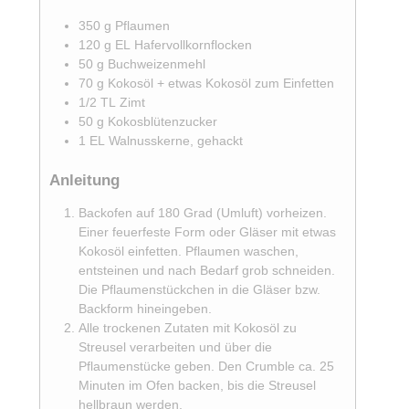
350
g
Pflaumen
120
g
EL Hafervollkornflocken
50
g
Buchweizenmehl
70
g
Kokosöl + etwas Kokosöl zum Einfetten
1/2
TL
Zimt
50
g
Kokosblütenzucker
1
EL
Walnusskerne, gehackt
Anleitung
Backofen auf 180 Grad (Umluft) vorheizen.
Einer feuerfeste Form oder Gläser mit etwas
Kokosöl einfetten. Pflaumen waschen,
entsteinen und nach Bedarf grob schneiden.
Die Pflaumenstückchen in die Gläser bzw.
Backform hineingeben.
Alle trockenen Zutaten mit Kokosöl zu
Streusel verarbeiten und über die
Pflaumenstücke geben. Den Crumble ca. 25
Minuten im Ofen backen, bis die Streusel
hellbraun werden.