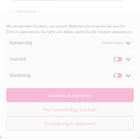
Wir verwenden Cookies, um unsere Website und unseren Service für
Dich zu optimieren. Du hilfst uns dabei, wenn Du die Cookies akzeptierst.
Senden
Notwendig
Immer aktiv
Statistik
Statisti
FACEBOOK

Marketing
Market
INSTAGRAM

Cookies akzeptieren
Nur notwendige Cookies
© 2026 Naturally Good ® | Adaeze Wolf • All
Einstellungen speichern
Rights Reserved •
Impressum
•
Datenschutzerklärung