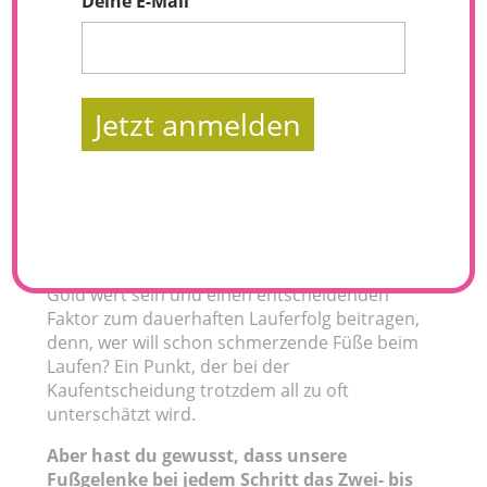
Deine E-Mail
Jetzt anmelden
Um mit dem Laufen zu beginnen wird keine
aufwendige Ausrüstung oder teures
Equipment benötigt. Von Anfang an den
richtigen Laufschuh zu finden, kann allerdings
Gold wert sein und einen entscheidenden
Faktor zum dauerhaften Lauferfolg beitragen,
denn, wer will schon schmerzende Füße beim
Laufen? Ein Punkt, der bei der
Kaufentscheidung trotzdem all zu oft
unterschätzt wird.
Aber hast du gewusst, dass unsere
Fußgelenke bei jedem Schritt das Zwei- bis