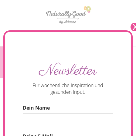
Seite wählen
Apfelküchlein mit warmer Apfel-Zimt-Sauce
Newsletter
Für wöchentliche Inspiration und
gesunden Input.
Dein Name
Das Gute an diesen Apfel-Pancakes? Sie
schmecken zu jeder Tageszeit und sind genau
das Richtige für eine gemütliches