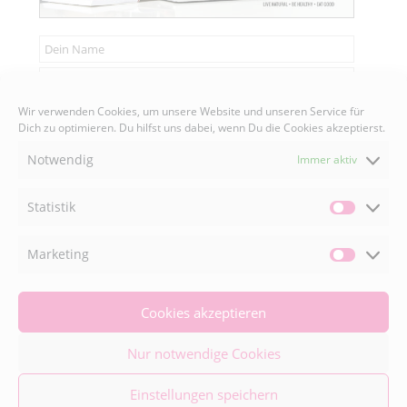
Wir verwenden Cookies, um unsere Website und unseren Service für
Senden
Dich zu optimieren. Du hilfst uns dabei, wenn Du die Cookies akzeptierst.
Notwendig
Immer aktiv
Statistik
Statisti
FACEBOOK

Marketing
Market
INSTAGRAM

Cookies akzeptieren
Nur notwendige Cookies
© 2026 Naturally Good ® | Adaeze Wolf • All
Rights Reserved •
Einstellungen speichern