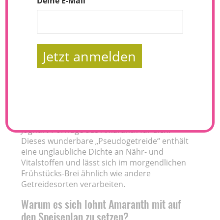
Deine E-Mail
Jetzt anmelden
Möchtest du mehr Kraft und Ausdauer in
dein Training bringen, sucht aber ein wenig
Abwechslung zum täglichen Oatmeal? Dann
habe ich ein leckeres Rezept für ein Blaubeer-
Joghurt-Porridge aus Amaranth für dich.
Dieses wunderbare „Pseudogetreide“ enthält
eine unglaubliche Dichte an Nähr- und
Vitalstoffen und lässt sich im morgendlichen
Frühstücks-Brei ähnlich wie andere
Getreidesorten verarbeiten.
Warum es sich lohnt Amaranth mit auf
den Speiseplan zu setzen?