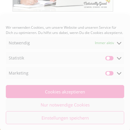
Wir verwenden Cookies, um unsere Website und unseren Service für
Dich zu optimieren. Du hilfst uns dabei, wenn Du die Cookies akzeptierst.
Senden
Notwendig
Immer aktiv
Statistik
Statisti
Marketing
Market
FACEBOOK

Cookies akzeptieren
INSTAGRAM

Nur notwendige Cookies
Einstellungen speichern
© 2026 Naturally Good ® | Adaeze Wolf • All