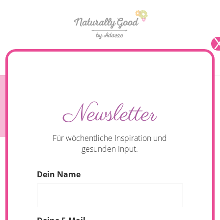
Seite wählen
Für mehr Kraft und Ausdauer: Amaranth Joghurt
Newsletter
Porridge mit Blaubeeren und Kokoschips
Für wöchentliche Inspiration und
gesunden Input.
Dein Name