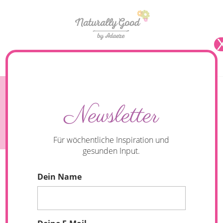
Seite wählen
#93 Podcast: Bring dich selbst zum Leuchten –
Newsletter
Schönheit in jedem Alter. Interview mit Greta
Silver
Für wöchentliche Inspiration und
gesunden Input.
Dein Name