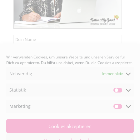
Wir verwenden Cookies, um unsere Website und unseren Service für
Senden
Dich zu optimieren. Du hilfst uns dabei, wenn Du die Cookies akzeptierst.
Notwendig
Immer aktiv
Statistik
Statisti
FACEBOOK

Marketing
Market
INSTAGRAM

Cookies akzeptieren