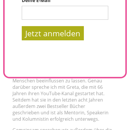
Deine E-Mail
Jetzt anmelden
Bist du bereit für eine Folge voller Power,
Inspiration und Motivation? Im Interview mit
Greta Silver steckt all das – und zwar reichlich.
Die Botschaft am Ende ist deswegen glasklar:
Just do it! Und zwar ohne dich von anderen
Menschen beeinflussen zu lassen. Genau
darüber spreche ich mit Greta, die mit 66
Jahren ihren YouTube-Kanal gestartet hat.
Seitdem hat sie in den letzten acht Jahren
außerdem zwei Bestseller Bücher
geschrieben und ist als Mentorin, Speakerin
und Kolumnistin erfolgreich unterwegs.
Gemeinsam sprechen wir außerdem über die