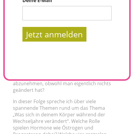
Deine E-Mail
Jetzt anmelden
Die Wechseljahre bringen bekanntlich viele
unbekannte Veränderungen mit sich –
obwohl es ein ganz natürlicher Prozess des
weiblichen Körpers ist. Besonders das Thema
Gewichtszunahme beschäftigt viele Frauen in
dieser Zeit. Warum fällt es plötzlich so schwer
abzunehmen, obwohl man eigentlich nichts
geändert hat?
In dieser Folge spreche ich über viele
spannende Themen rund um das Thema
„Was sich in deinem Körper während der
Wechseljahre verändert“. Welche Rolle
spielen Hormone wie Östrogen und