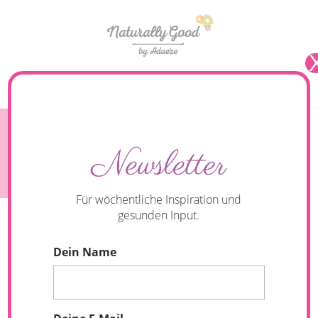
Seite wählen
#253 Warum Abnehmen in den Wechseljahren so
Newsletter
schwer ist – und wie du es trotzdem schaffst
Für wöchentliche Inspiration und
gesunden Input.
Dein Name