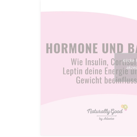
Klicke
akzep