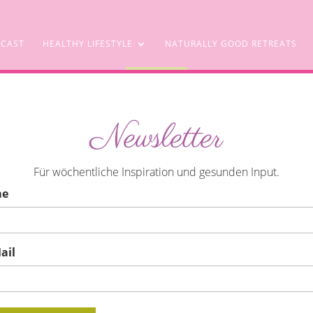
CAST
HEALTHY LIFESTYLE
NATURALLY GOOD RETREATS
SHOP
Newsletter
Energie und dein Gewicht beeinflussen
Für wöchentliche Inspiration und gesunden Input.
me
ail