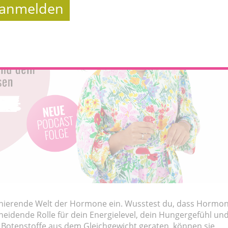
t anmelden
aszinierende Welt der Hormone ein. Wusstest du, dass Hormo
cheidende Rolle für dein Energielevel, dein Hungergefühl un
 Botenstoffe aus dem Gleichgewicht geraten, können sie