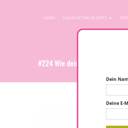
HOME
CLEAN EATING REZEPTE
POD
#224 Wie deine Hormone deine 
Dein Na
Deine E-M