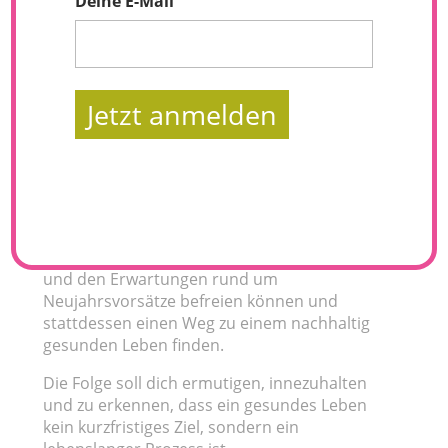
Deine E-Mail
Jetzt anmelden
Jedes Jahr werden wir von einer Flut an Diät-
Tipps, Fitnessplänen und „New Year, New Me“
Artikeln überrollt. Es ist leicht, sich in diesem
Strudel zu verlieren und den Fokus auf das
Wesentliche zu verlieren. In dieser Folge
spreche ich darüber, wie wir uns vom Druck
und den Erwartungen rund um
Neujahrsvorsätze befreien können und
stattdessen einen Weg zu einem nachhaltig
gesunden Leben finden.
Die Folge soll dich ermutigen, innezuhalten
und zu erkennen, dass ein gesundes Leben
kein kurzfristiges Ziel, sondern ein