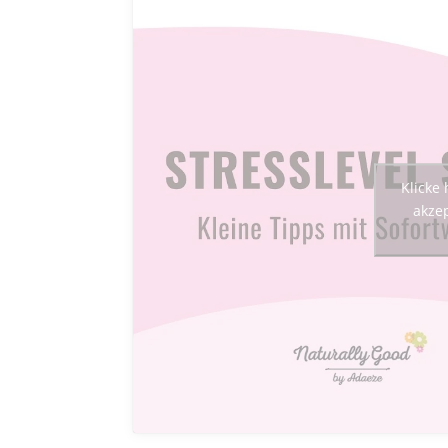
Klicke
akzep