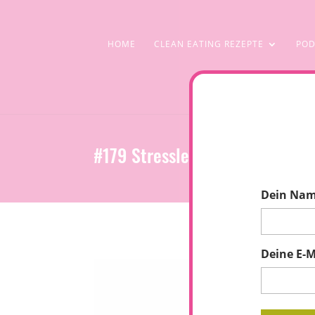
HOME
CLEAN EATING REZEPTE
POD
#179 Stresslevel senken. Klein
Dein Na
Deine E-M