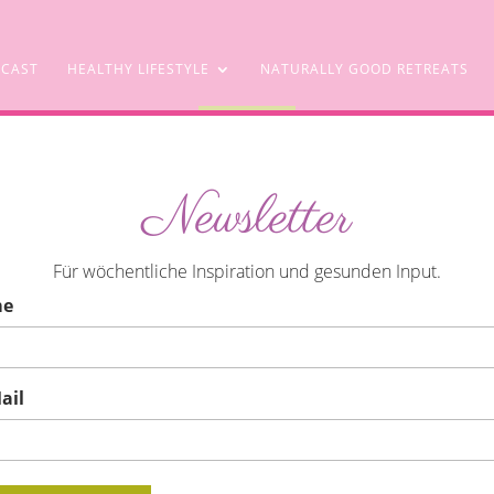
CAST
HEALTHY LIFESTYLE
NATURALLY GOOD RETREATS
SHOP
Newsletter
e Tipps mit Sofortwirkung
Für wöchentliche Inspiration und gesunden Input.
me
ail