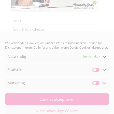
Senden
Wir verwenden Cookies, um unsere Website und unseren Service für
Dich zu optimieren. Du hilfst uns dabei, wenn Du die Cookies akzeptierst.
Notwendig
Immer aktiv
Statistik
FACEBOOK

Statisti
Marketing
Market
INSTAGRAM

Cookies akzeptieren
Nur notwendige Cookies
© 2026 Naturally Good ® | Adaeze Wolf • All