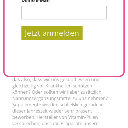
Deine E-Mail
Jetzt anmelden
Winterzeit ist Erkältungszeit. Und
(Corona-)Viren vermehren sich wohl am
liebsten, wenn es draußen knackig kalt ist.
Dann gibt es aber doch noch den Spruch:
Lass Ernährung deine Medizin sein. Bedeutet
das also, dass wir uns gesund essen und
gleichzeitig vor Krankheiten schützen
können? Oder sollten wir lieber zusätzlich
Nahrungsergänzungsmittel zu uns nehmen?
Supplemente werden schließlich gerade in
dieser Jahreszeit wieder sehr präsent
beworben. Hersteller von Vitamin-Pillen
versprechen, dass die Präparate unsere