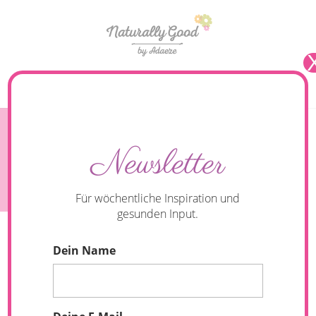
Seite wählen
#126 Podcast: Nahrungsergänzungsmittel –
Newsletter
Nutzen oder Risiko? Interview mit Dr. Helena
Orfanos-Boeckel
Für wöchentliche Inspiration und
gesunden Input.
Dein Name